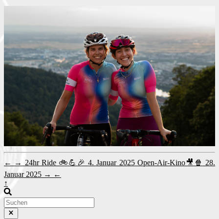
←
→
24hr Ride 🚲💪🎉
4. Januar 2025
Open-Air-Kino🎥🍿
28.
Januar 2025
→
←
↑