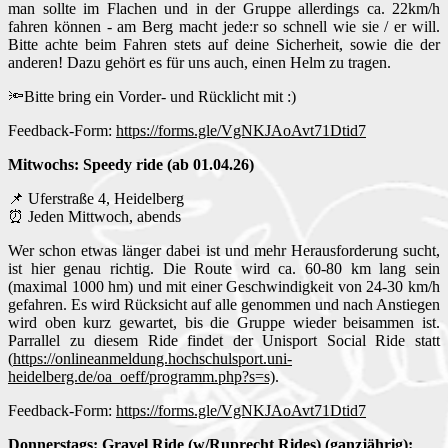
man sollte im Flachen und in der Gruppe allerdings ca. 22km/h
fahren können - am Berg macht jede:r so schnell wie sie / er will.
Bitte achte beim Fahren stets auf deine Sicherheit, sowie die der
anderen! Dazu gehört es für uns auch, einen Helm zu tragen.
🔦Bitte bring ein Vorder- und Rücklicht mit :)
Feedback-Form:
https://forms.gle/VgNKJAoAvt71Dtid7
Mitwochs: Speedy ride (ab 01.04.26)
📌 Uferstraße 4, Heidelberg
⏰ Jeden Mittwoch, abends
Wer schon etwas länger dabei ist und mehr Herausforderung sucht,
ist hier genau richtig. Die Route wird ca. 60-80 km lang sein
(maximal 1000 hm) und mit einer Geschwindigkeit von 24-30 km/h
gefahren. Es wird Rücksicht auf alle genommen und nach Anstiegen
wird oben kurz gewartet, bis die Gruppe wieder beisammen ist.
Parrallel zu diesem Ride findet der Unisport Social Ride statt
(
https://onlineanmeldung.hochschulsport.uni-
heidelberg.de/oa_oeff/programm.php?s=s)
.
Feedback-Form:
https://forms.gle/VgNKJAoAvt71Dtid7
Donnerstags: Gravel Ride (w/Ruprecht Rides) (ganzjährig):